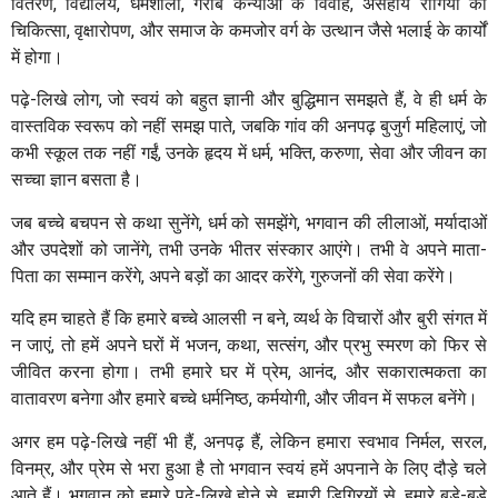
वितरण, विद्यालय, धर्मशाला, गरीब कन्याओं के विवाह, असहाय रोगियों की
चिकित्सा, वृक्षारोपण, और समाज के कमजोर वर्ग के उत्थान जैसे भलाई के कार्यों
में होगा।
पढ़े-लिखे लोग, जो स्वयं को बहुत ज्ञानी और बुद्धिमान समझते हैं, वे ही धर्म के
वास्तविक स्वरूप को नहीं समझ पाते, जबकि गांव की अनपढ़ बुजुर्ग महिलाएं, जो
कभी स्कूल तक नहीं गईं, उनके हृदय में धर्म, भक्ति, करुणा, सेवा और जीवन का
सच्चा ज्ञान बसता है।
जब बच्चे बचपन से कथा सुनेंगे, धर्म को समझेंगे, भगवान की लीलाओं, मर्यादाओं
और उपदेशों को जानेंगे, तभी उनके भीतर संस्कार आएंगे। तभी वे अपने माता-
पिता का सम्मान करेंगे, अपने बड़ों का आदर करेंगे, गुरुजनों की सेवा करेंगे।
यदि हम चाहते हैं कि हमारे बच्चे आलसी न बने, व्यर्थ के विचारों और बुरी संगत में
न जाएं, तो हमें अपने घरों में भजन, कथा, सत्संग, और प्रभु स्मरण को फिर से
जीवित करना होगा। तभी हमारे घर में प्रेम, आनंद, और सकारात्मकता का
वातावरण बनेगा और हमारे बच्चे धर्मनिष्ठ, कर्मयोगी, और जीवन में सफल बनेंगे।
अगर हम पढ़े-लिखे नहीं भी हैं, अनपढ़ हैं, लेकिन हमारा स्वभाव निर्मल, सरल,
विनम्र, और प्रेम से भरा हुआ है तो भगवान स्वयं हमें अपनाने के लिए दौड़े चले
आते हैं। भगवान को हमारे पढ़े-लिखे होने से, हमारी डिग्रियों से, हमारे बड़े-बड़े