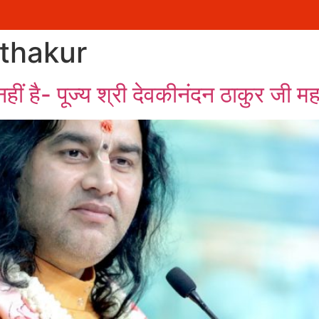
श्रीम
thakur
ीं है- पूज्य श्री देवकीनंदन ठाकुर जी म