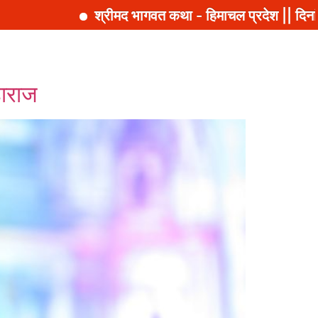
द भागवत कथा - हिमाचल प्रदेश || दिनांक: 25 से 31 अक्टूबर,
हाराज