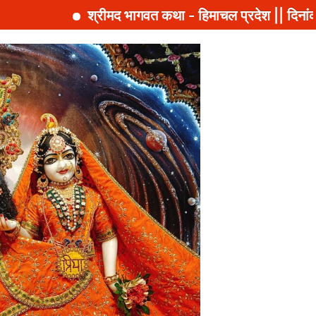
श्रीमद भागवत कथा - हिमाचल प्रदेश || दिनांक: