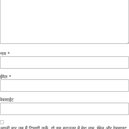
नाम
*
ईमेल
*
वेबसाईट
अगली बार जब मैं टिप्पणी करूँ, तो इस ब्राउज़र में मेरा नाम, ईमेल और वेबसाइट