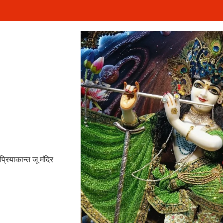
रियाकान्त जू मंदिर