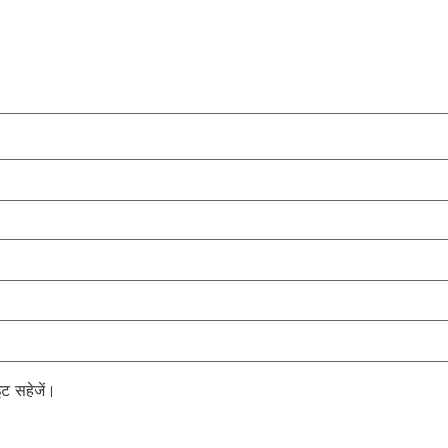
इट सहेजें।