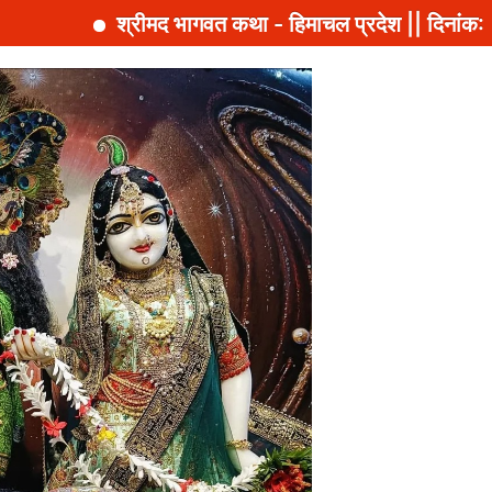
श्रीमद भागवत कथा - हिमाचल प्रदेश || दिनांक: 2