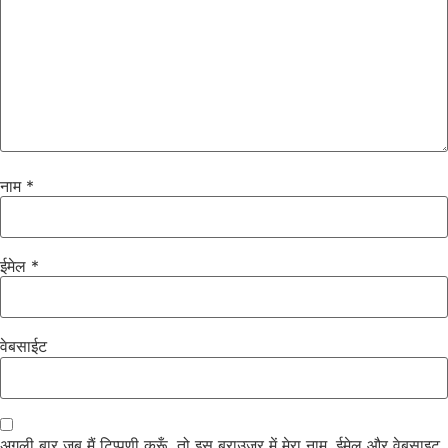
नाम
*
ईमेल
*
वेबसाईट
अगली बार जब मैं टिप्पणी करूँ, तो इस ब्राउज़र में मेरा नाम, ईमेल और वेबसाइट