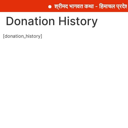
श्रीमद भागवत कथा - हिमाचल प्रदेश
सामग्री
Donation History
पर
जाएं
[donation_history]