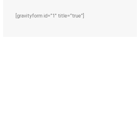
[gravityform id=”1″ title=”true”]