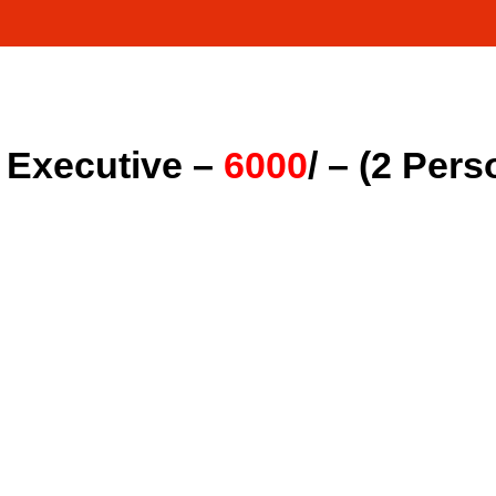
 Executive –
6000
/
– (2 Pers